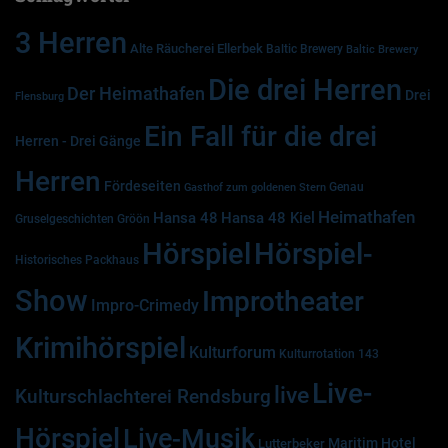
3 Herren
Alte Räucherei Ellerbek
Baltic Brewery
Baltic Brewery
Die drei Herren
Der Heimathafen
Drei
Flensburg
Ein Fall für die drei
Herren - Drei Gänge
Herren
Fördeseiten
Genau
Gasthof zum goldenen Stern
Heimathafen
Hansa 48
Hansa 48 Kiel
Gruselgeschichten
Gröön
Hörspiel
Hörspiel-
Historisches Packhaus
Show
Improtheater
Impro-Crimedy
Krimihörspiel
Kulturforum
Kulturrotation 143
Live-
live
Kulturschlachterei Rendsburg
Hörspiel
Live-Musik
Maritim Hotel
Lutterbeker