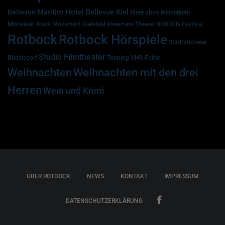
Maritim Hotel Bellevue Kiel
Bellevue
Meer ohne Wiederkehr
Monsieur Kock
Movement Bielefeld
NORDEN Festival
Movement Theater
Rotbock
Rotbock Hörspiele
Stadtbücherei
Studio Filmtheater
VHS Felde
Büdelsdorf
Tönning
Weihnachten
Weihnachten mit den drei
Herren
Wein und Krimi
ÜBER ROTBOCK
NEWS
KONTAKT
IMPRESSUM
DATENSCHUTZERKLÄRUNG