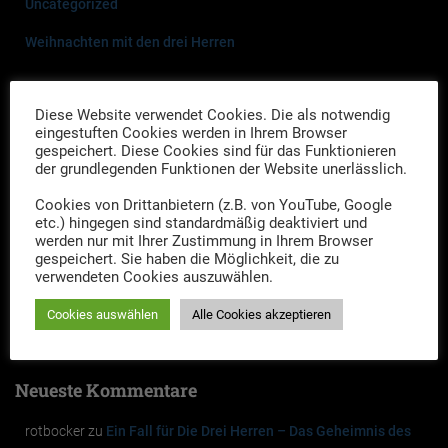
Uncategorized
Weihnachten mit den drei Herren
Neueste Beiträge
Diese Website verwendet Cookies. Die als notwendig
eingestuften Cookies werden in Ihrem Browser
Drei Herren-Drei Gänge: Ein kriminell-kulinarischer Abend
gespeichert. Diese Cookies sind für das Funktionieren
der grundlegenden Funktionen der Website unerlässlich.
Termine, Termine…
Cookies von Drittanbietern (z.B. von YouTube, Google
Links zu den Veranstaltungen im Maritim Hotel Bellevue in Kiel
etc.) hingegen sind standardmäßig deaktiviert und
werden nur mit Ihrer Zustimmung in Ihrem Browser
gespeichert. Sie haben die Möglichkeit, die zu
Neues Jahr, neue Termine
verwendeten Cookies auszuwählen.
Online-Tickets für die Auftritte in Husum und die Premiere im
Cookies auswählen
Alle Cookies akzeptieren
Studio-Kino Kiel
Neueste Kommentare
rotbocker
zu
Ein Fall für Die Drei Herren – Das Geheimnis des