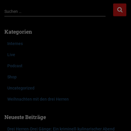
S
Suchen …
u
c
h
Kategorien
e
n
Internes
n
a
Live
c
Podcast
h
:
Shop
Uncategorized
Weihnachten mit den drei Herren
Neueste Beiträge
Drei Herren-Drei Gänge: Ein kriminell-kulinarischer Abend