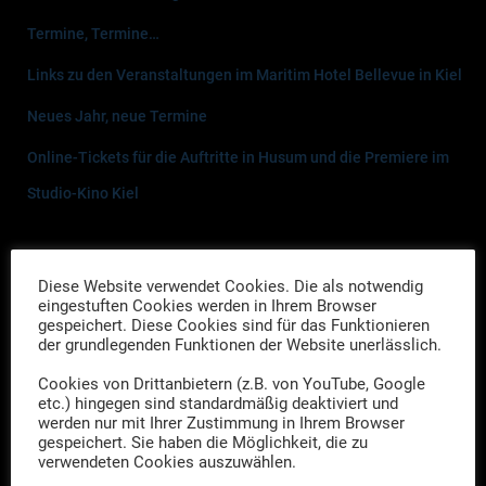
Termine, Termine…
Links zu den Veranstaltungen im Maritim Hotel Bellevue in Kiel
Neues Jahr, neue Termine
Online-Tickets für die Auftritte in Husum und die Premiere im
Studio-Kino Kiel
Neueste Kommentare
Diese Website verwendet Cookies. Die als notwendig
rotbocker
zu
Ein Fall für Die Drei Herren – Das Geheimnis des
eingestuften Cookies werden in Ihrem Browser
gespeichert. Diese Cookies sind für das Funktionieren
Steinzeitgrabes
der grundlegenden Funktionen der Website unerlässlich.
tom
zu
Ein Fall für Die Drei Herren – Das Geheimnis des
Cookies von Drittanbietern (z.B. von YouTube, Google
etc.) hingegen sind standardmäßig deaktiviert und
Steinzeitgrabes
werden nur mit Ihrer Zustimmung in Ihrem Browser
gespeichert. Sie haben die Möglichkeit, die zu
Friederike Lühr
zu
Ein Fall für die drei Herren – Premiere des
verwendeten Cookies auszuwählen.