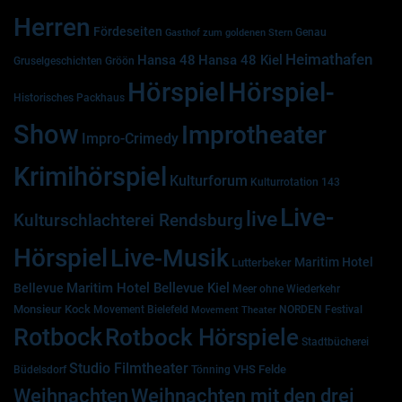
Herren
Fördeseiten
Genau
Gasthof zum goldenen Stern
Heimathafen
Hansa 48
Hansa 48 Kiel
Gruselgeschichten
Gröön
Hörspiel
Hörspiel-
Historisches Packhaus
Show
Improtheater
Impro-Crimedy
Krimihörspiel
Kulturforum
Kulturrotation 143
Live-
live
Kulturschlachterei Rendsburg
Hörspiel
Live-Musik
Maritim Hotel
Lutterbeker
Maritim Hotel Bellevue Kiel
Bellevue
Meer ohne Wiederkehr
Monsieur Kock
Movement Bielefeld
NORDEN Festival
Movement Theater
Rotbock
Rotbock Hörspiele
Stadtbücherei
Studio Filmtheater
VHS Felde
Büdelsdorf
Tönning
Weihnachten
Weihnachten mit den drei