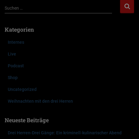
S
Suchen …
u
c
h
Kategorien
e
n
Internes
n
a
Live
c
Podcast
h
:
Shop
Uncategorized
Weihnachten mit den drei Herren
Neueste Beiträge
Drei Herren-Drei Gänge: Ein kriminell-kulinarischer Abend