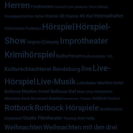
Herren
Fördeseiten
Genau
Gasthof zum goldenen Stern
Heimathafen
Hansa 48
Hansa 48 Kiel
Gruselgeschichten
Gröön
Hörspiel
Hörspiel-
Historisches Packhaus
Show
Improtheater
Impro-Crimedy
Krimihörspiel
Kulturforum
Kulturrotation 143
Live-
live
Kulturschlachterei Rendsburg
Hörspiel
Live-Musik
Maritim Hotel
Lutterbeker
Maritim Hotel Bellevue Kiel
Bellevue
Meer ohne Wiederkehr
Monsieur Kock
Movement Bielefeld
NORDEN Festival
Movement Theater
Rotbock
Rotbock Hörspiele
Stadtbücherei
Studio Filmtheater
VHS Felde
Büdelsdorf
Tönning
Weihnachten
Weihnachten mit den drei