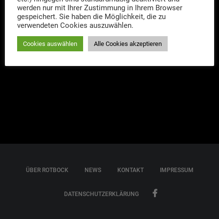
eisernen Villa und die Begegnung mit einem alten
werden nur mit Ihrer Zustimmung in Ihrem Browser
gespeichert. Sie haben die Möglichkeit, die zu
Bekannten prägen den neuesten Fall der drei Herren.
verwendeten Cookies auszuwählen.
2019
Cookies auswählen
Alle Cookies akzeptieren
ÜBER ROTBOCK
NEWS
KONTAKT
IMPRESSUM
DATENSCHUTZERKLÄRUNG