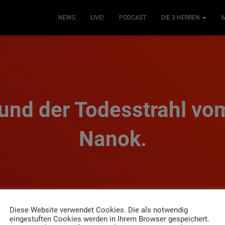
NEWS
LIVE!
PODCAST
DIE 3 HERREN
und der Todesstrahl vo
Nanok.
Diese Website verwendet Cookies. Die als notwendig
eingestuften Cookies werden in Ihrem Browser gespeichert.