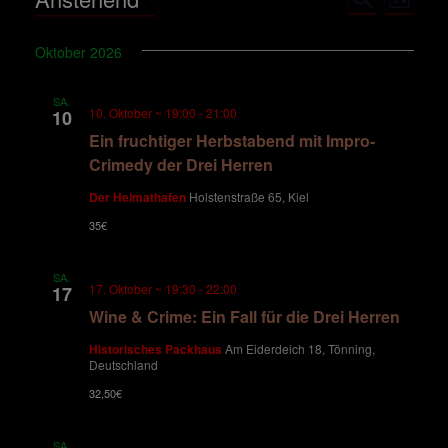
Veranstaltungen
V
V
L
U
I
D
C
e
S
e
a
H
Oktober 2026
T
E
t
r
E
r
u
SA.
a
10. Oktober ~ 19:00
-
21:00
m
10
a
w
Ein fruchtiger Herbstabend mit Impro-
n
ä
Crimedy der Drei Herren
n
h
s
Der Heimathafen
Holstenstraße 65, Kiel
l
e
s
t
35€
n
a
.
t
SA.
17. Oktober ~ 19:30
-
22:00
17
l
Wine & Crime: Ein Fall für die Drei Herren
a
t
Historisches Packhaus
Am Eiderdeich 18, Tönning,
l
Deutschland
u
32,50€
t
n
SA.