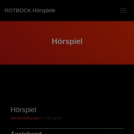
ROTBOCK Hörspiele
NAVIG
UMSC
Hörspiel
Hörspiel
Veranstaltungen
Hörspiel
Anstehend
S