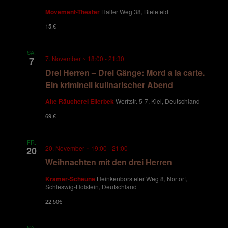
u
a
Movement-Theater
Haller Weg 38, Bielefeld
n
v
15,€
i
d
SA.
7. November ~ 18:00
-
21:30
7
g
A
Drei Herren – Drei Gänge: Mord a la carte.
Ein kriminell kulinarischer Abend
a
n
Alte Räucherei Ellerbek
Werftstr. 5-7, Kiel, Deutschland
t
69,€
s
i
i
o
FR.
20. November ~ 19:00
-
21:00
20
Weihnachten mit den drei Herren
n
c
Kramer-Scheune
Heinkenborsteler Weg 8, Nortorf,
h
Schleswig-Holstein, Deutschland
22,50€
t
SA.