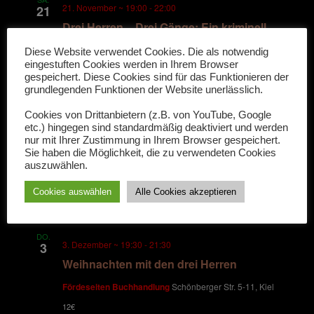
e
21. November ~ 19:00
-
22:00
21
Drei Herren – Drei Gänge: Ein kriminell
n
kulinarischer Abend
Diese Website verwendet Cookies. Die als notwendig
eingestuften Cookies werden in Ihrem Browser
Gasthof zum goldenen Stern
Hauptstr. 6, Stolk
,
gespeichert. Diese Cookies sind für das Funktionieren der
grundlegenden Funktionen der Website unerlässlich.
N
Dezember 2026
Cookies von Drittanbietern (z.B. von YouTube, Google
etc.) hingegen sind standardmäßig deaktiviert und werden
a
MI.
nur mit Ihrer Zustimmung in Ihrem Browser gespeichert.
2. Dezember ~ 20:00
-
22:00
2
Sie haben die Möglichkeit, die zu verwendeten Cookies
v
Weihnachten mit den Drei Herren
auszuwählen.
KulturForum
Andreas-Gayk-Str. 31, Kiel, Schleswig-
Cookies auswählen
Alle Cookies akzeptieren
i
Holstein, Deutschland
g
DO.
3. Dezember ~ 19:30
-
21:30
3
a
Weihnachten mit den drei Herren
Fördeseiten Buchhandlung
Schönberger Str. 5-11, Kiel
t
12€