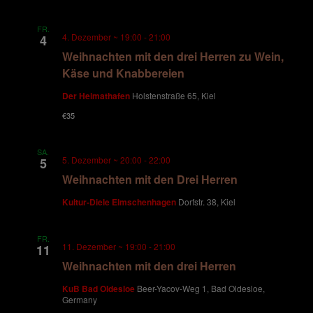
i
FR.
o
4. Dezember ~ 19:00
-
21:00
4
Weihnachten mit den drei Herren zu Wein,
n
Käse und Knabbereien
Der Heimathafen
Holstenstraße 65, Kiel
€35
SA.
5. Dezember ~ 20:00
-
22:00
5
Weihnachten mit den Drei Herren
Kultur-Diele Elmschenhagen
Dorfstr. 38, Kiel
FR.
11. Dezember ~ 19:00
-
21:00
11
Weihnachten mit den drei Herren
KuB Bad Oldesloe
Beer-Yacov-Weg 1, Bad Oldesloe,
Germany