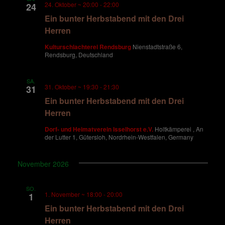
u
g
24. Oktober ~ 20:00
-
22:00
24
Ein bunter Herbstabend mit den Drei
A
n
Herren
n
g
Kulturschlachterei Rendsburg
Nienstadtstraße 6,
Rendsburg, Deutschland
s
e
i
SA.
31. Oktober ~ 19:30
-
21:30
31
n
c
Ein bunter Herbstabend mit den Drei
Herren
S
h
Dorf- und Heimatverein Isselhorst e.V.
Holtkämperei , An
u
t
der Lutter 1, Gütersloh, Nordrhein-Westfalen, Germany
e
c
November 2026
n
h
SO.
-
1. November ~ 18:00
-
20:00
1
e
Ein bunter Herbstabend mit den Drei
N
Herren