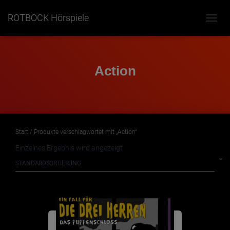
ROTBOCK Hörspiele
NAVIG
UMSC
Action
Start
/ Produkte verschlagwortet mit „Action“
Einzelnes Ergebnis wird angezeigt