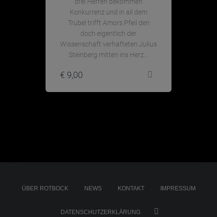
drei Herren bekommen
Konkurrenz und in all dem
Trubel trifft Amors Pfeil den
doch eigentlich der
Wissenschaft verhafteten Julius
Steinberg mitten ins Herz…
€
9,00
ÜBER ROTBOCK
NEWS
KONTAKT
IMPRESSUM
DATENSCHUTZERKLÄRUNG