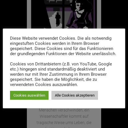
Diese Website verwendet Cookies. Die als notwendig
eingestuften Cookies werden in Ihrem Browser
gespeichert. Diese Cookies sind für das Funktionieren
der grundlegenden Funktionen der Website unerlässlich.
TONTRAEGER
Cookies von Drittanbietern (z.B. von YouTube, Google
Ein Fall für die drei
etc.) hingegen sind standardmäßig deaktiviert und
Herren – Das
werden nur mit Ihrer Zustimmung in Ihrem Browser
Puppenschloss (15)
gespeichert. Sie haben die Möglichkeit, die zu
verwendeten Cookies auszuwählen.
CD. Spielzeit: 78 Minuten
Cookies auswählen
Alle Cookies akzeptieren
Der 15. Fall aus der Feder der
drei Meisterspürnasen.
Menschen verschwinden, ein
Wissenschaftler kommt auf
tragische Weise ums Leben, die