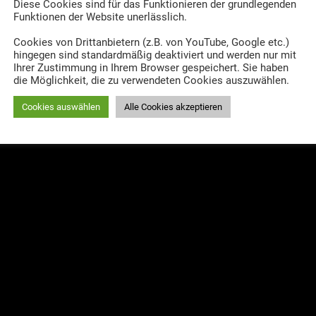
Diese Cookies sind für das Funktionieren der grundlegenden
Funktionen der Website unerlässlich.
 Auswahl entsprechen.
Cookies von Drittanbietern (z.B. von YouTube, Google etc.)
hingegen sind standardmäßig deaktiviert und werden nur mit
Ihrer Zustimmung in Ihrem Browser gespeichert. Sie haben
die Möglichkeit, die zu verwendeten Cookies auszuwählen.
Cookies auswählen
Alle Cookies akzeptieren