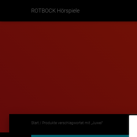
ROTBOCK Hörspiele
Start
/ Produkte verschlagwortet mit „Juwel“