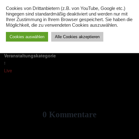
Cookies von Drittanbietern (z.B. von YouTube, Google etc.)
hingegen sind standardmäßig deaktiviert und werden nur mit
DETAILS
Ihrer Zustimmung in Ihrem Browser gespeichert. Sie haben die
Datum:
Möglichkeit, die zu verwendeten Cookies auszuwählen.
6. November
Cookies auswählen
Alle Cookies akzeptieren
Zeit:
20:00 - 21:00
Veranstaltungskategorie
:
Live
0 Kommentare