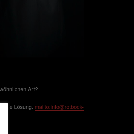
ewöhnlichen Art?
ptimale Lösung.
mailto:info@rotbock-