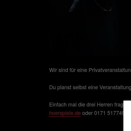
Wir sind für eine Privatveranstalt
Du planst selbst eine Veranstaltu
Einfach mal die drei Herren frage
hoerspiele.de
oder 0171 5177495