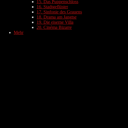
15. Das Puppenschloss
16. Stadtgeflüster
17. Sinfonie des Grauens
18. Drama am Jangtse
19. Die eiserne Villa
20. Cinéma Bizarre
Mehr