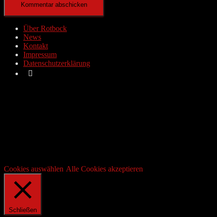
Über Rotbock
News
Kontakt
Impressum
Datenschutzerklärung
Diese Website verwendet Cookies. Die als notwendig eingestuften
Cookies werden in Ihrem Browser gespeichert. Diese Cookies sind
für das Funktionieren der grundlegenden Funktionen der Website
unerlässlich.
Cookies von Drittanbietern (z.B. von YouTube, Google etc.)
hingegen sind standardmäßig deaktiviert und werden nur mit Ihrer
Zustimmung in Ihrem Browser gespeichert. Sie haben die
Möglichkeit, die zu verwendeten Cookies auszuwählen.
Cookies auswählen
Alle Cookies akzeptieren
Schließen