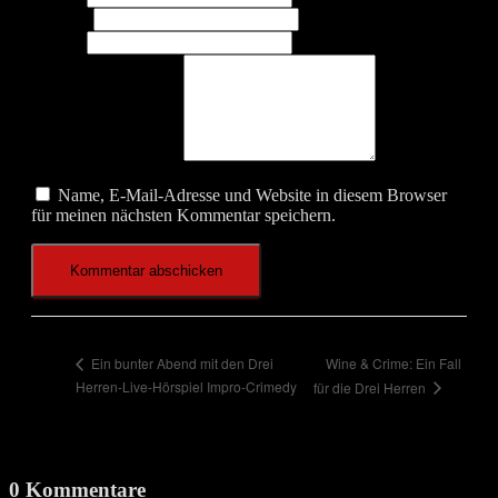
E-Mail
*
Website
Was beschäftigt dich?
Name, E-Mail-Adresse und Website in diesem Browser
für meinen nächsten Kommentar speichern.
Wine & Crime: Ein Fall
Ein bunter Abend mit den Drei
Herren-Live-Hörspiel Impro-Crimedy
für die Drei Herren
0 Kommentare