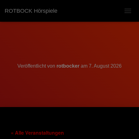
ROTBOCK Hörspiele
N
A
V
I
G
A
T
I
O
Veröffentlicht von
rotbocker
am
7. August 2026
N
U
M
S
C
H
A
L
T
E
N
« Alle Veranstaltungen