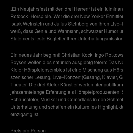
„Ein Neujahrsfest mit den drei Herren“ ist ein fulminantes 
Rotbock–Hörspiele. Wer die drei New Yorker Ermittler Walt
Isaak Weinstein und Julius Steinberg von ihren Live–Hörs
weiß, dass Genie und Wahnsinn, schwarzer Humor und tr
Statements feste Begleiter ihrer Unterhaltungsmission sind
Ein neues Jahr beginnt! Christian Kock, Ingo Rotkowsky 
Boysen wollen dies natürlich ausgiebig feiern: Das Neuj
Kieler Hörspielensembles ist eine Mischung aus Hörspiel
szenischer Lesung, Live–Konzert (Gesang, Klavier, Gitarr
Theater. Die drei Kieler Künstler werfen hier publikumsnah
jahrzehntelange Erfahrung als Hörspielproduzenten, Spre
Schauspieler, Musiker und Comedians in den Schmelztieg
Unterhaltung und schaffen ein kulturelles Highlight, das i
einzigartig ist.
Preis pro Person