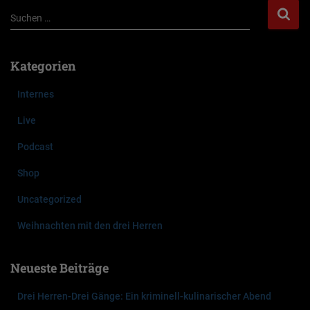
S
Suchen …
u
c
h
Kategorien
e
n
Internes
n
a
Live
c
Podcast
h
:
Shop
Uncategorized
Weihnachten mit den drei Herren
Neueste Beiträge
Drei Herren-Drei Gänge: Ein kriminell-kulinarischer Abend