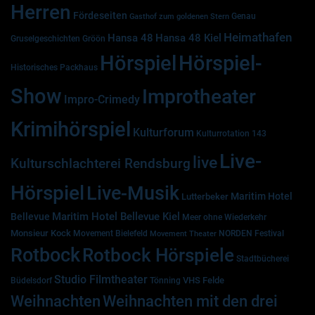
Herren
Fördeseiten
Genau
Gasthof zum goldenen Stern
Heimathafen
Hansa 48
Hansa 48 Kiel
Gruselgeschichten
Gröön
Hörspiel
Hörspiel-
Historisches Packhaus
Show
Improtheater
Impro-Crimedy
Krimihörspiel
Kulturforum
Kulturrotation 143
Live-
live
Kulturschlachterei Rendsburg
Hörspiel
Live-Musik
Maritim Hotel
Lutterbeker
Maritim Hotel Bellevue Kiel
Bellevue
Meer ohne Wiederkehr
Monsieur Kock
Movement Bielefeld
NORDEN Festival
Movement Theater
Rotbock
Rotbock Hörspiele
Stadtbücherei
Studio Filmtheater
VHS Felde
Büdelsdorf
Tönning
Weihnachten
Weihnachten mit den drei