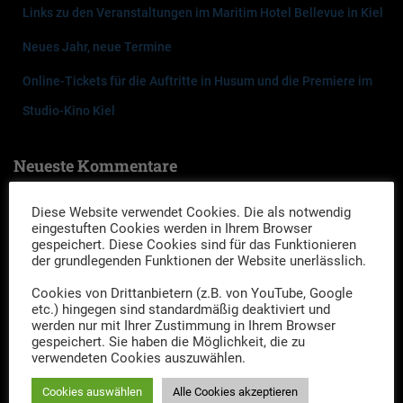
Links zu den Veranstaltungen im Maritim Hotel Bellevue in Kiel
Neues Jahr, neue Termine
Online-Tickets für die Auftritte in Husum und die Premiere im
Studio-Kino Kiel
Neueste Kommentare
rotbocker
zu
Ein Fall für Die Drei Herren – Das Geheimnis des
Diese Website verwendet Cookies. Die als notwendig
eingestuften Cookies werden in Ihrem Browser
Steinzeitgrabes
gespeichert. Diese Cookies sind für das Funktionieren
der grundlegenden Funktionen der Website unerlässlich.
tom
zu
Ein Fall für Die Drei Herren – Das Geheimnis des
Cookies von Drittanbietern (z.B. von YouTube, Google
Steinzeitgrabes
etc.) hingegen sind standardmäßig deaktiviert und
werden nur mit Ihrer Zustimmung in Ihrem Browser
Friederike Lühr
zu
Ein Fall für die drei Herren – Premiere des
gespeichert. Sie haben die Möglichkeit, die zu
verwendeten Cookies auszuwählen.
neuen Falles 2023 „Mord im Akkord“
Cookies auswählen
Alle Cookies akzeptieren