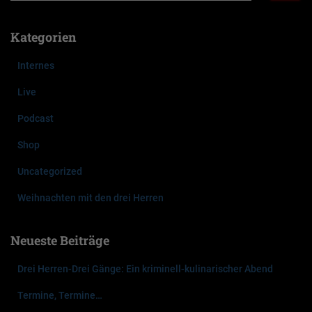
c
h
Kategorien
e
n
Internes
n
a
Live
c
Podcast
h
:
Shop
Uncategorized
Weihnachten mit den drei Herren
Neueste Beiträge
Drei Herren-Drei Gänge: Ein kriminell-kulinarischer Abend
Termine, Termine…