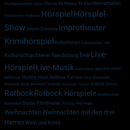
Heimathafen
Hansa 48
Hansa 48 Kiel
Gruselgeschichten
Gröön
Hörspiel
Hörspiel-
Historisches Packhaus
Show
Improtheater
Impro-Crimedy
Krimihörspiel
Kulturforum
Kulturrotation 143
Live-
live
Kulturschlachterei Rendsburg
Hörspiel
Live-Musik
Maritim Hotel
Lutterbeker
Maritim Hotel Bellevue Kiel
Bellevue
Meer ohne Wiederkehr
Monsieur Kock
Movement Bielefeld
NORDEN Festival
Movement Theater
Rotbock
Rotbock Hörspiele
Stadtbücherei
Studio Filmtheater
VHS Felde
Büdelsdorf
Tönning
Weihnachten
Weihnachten mit den drei
Herren
Wein und Krimi