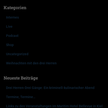
h
Kategorien
e
n
Internes
n
a
Live
c
Podcast
h
:
Shop
Uncategorized
Weihnachten mit den drei Herren
Neueste Beiträge
Drei Herren-Drei Gänge: Ein kriminell-kulinarischer Abend
Termine, Termine…
Links zu den Veranstaltungen im Maritim Hotel Bellevue in Kiel