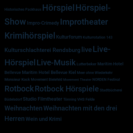
Hörspiel
Hörspiel-
Historisches Packhaus
Show
Improtheater
Impro-Crimedy
Krimihörspiel
Kulturforum
Kulturrotation 143
Live-
live
Kulturschlachterei Rendsburg
Hörspiel
Live-Musik
Maritim Hotel
Lutterbeker
Maritim Hotel Bellevue Kiel
Bellevue
Meer ohne Wiederkehr
Monsieur Kock
Movement Bielefeld
NORDEN Festival
Movement Theater
Rotbock
Rotbock Hörspiele
Stadtbücherei
Studio Filmtheater
VHS Felde
Büdelsdorf
Tönning
Weihnachten
Weihnachten mit den drei
Herren
Wein und Krimi