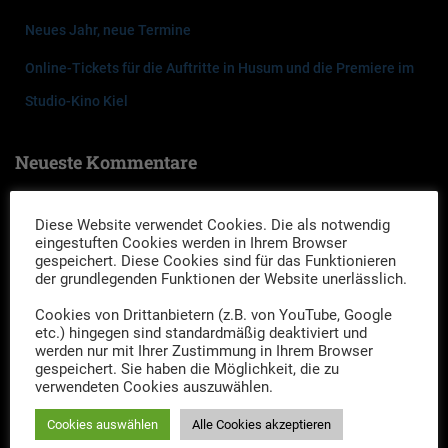
Neues Jahr, neue Termine
Online-Tickets für die Auftritte in Husum und die Premiere im
Studio-Kino Kiel
Neueste Kommentare
rotbocker
zu
Ein Fall für Die Drei Herren – Das Geheimnis des
Diese Website verwendet Cookies. Die als notwendig
Steinzeitgrabes
eingestuften Cookies werden in Ihrem Browser
gespeichert. Diese Cookies sind für das Funktionieren
tom
zu
Ein Fall für Die Drei Herren – Das Geheimnis des
der grundlegenden Funktionen der Website unerlässlich.
Steinzeitgrabes
Cookies von Drittanbietern (z.B. von YouTube, Google
etc.) hingegen sind standardmäßig deaktiviert und
Friederike Lühr
zu
Ein Fall für die drei Herren – Premiere des
werden nur mit Ihrer Zustimmung in Ihrem Browser
gespeichert. Sie haben die Möglichkeit, die zu
neuen Falles 2023 „Mord im Akkord“
verwendeten Cookies auszuwählen.
Cookies auswählen
Alle Cookies akzeptieren
Archiv