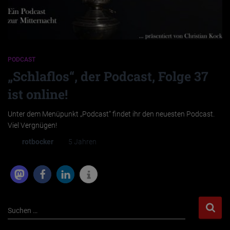
PODCAST
„Schlaflos“, der Podcast, Folge 37
ist online!
Unter dem Menüpunkt „Podcast“ findet ihr den neuesten Podcast.
Viel Vergnügen!
Von
rotbocker
, vor
5 Jahren
S
Suchen …
u
c