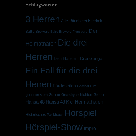
Schlagwörter
3 Herren
Alte Räucherei Ellerbek
Der
Baltic Brewery
Baltic Brewery Flensburg
Die drei
Heimathafen
Herren
Drei Herren - Drei Gänge
Ein Fall für die drei
Herren
Fördeseiten
Gasthof zum
Genau
Gruselgeschichten
Gröön
goldenen Stern
Heimathafen
Hansa 48 Kiel
Hansa 48
Hörspiel
Historisches Packhaus
Hörspiel-Show
Impro-