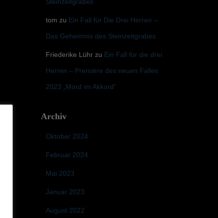
Steinzeitgrabes
tom
zu
Ein Fall für Die Drei Herren –
Das Geheimnis des Steinzeitgrabes
Friederike Lühr
zu
Ein Fall für die drei
Herren – Premiere des neuen Falles
2023 „Mord im Akkord“
Archiv
Oktober 2024
Februar 2024
Mai 2023
Januar 2023
August 2022