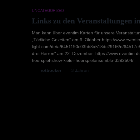
UNCATEGORIZED
Links zu den Veranstaltungen im
Man kann über eventim Karten für unsere Veranstaltu
„Tödliche Gezeiten“ am 6. Oktober https://www.eventi
light.com/de/a/6451190c03bb8a518dc291f6/e/64517e8
drei Herren“ am 22. Dezember: https://www.eventim.de
hoerspiel-show-kieler-hoerspielensemble-3392504/
Von
rotbocker
, vor
3 Jahren