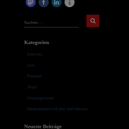
S
Suchen …
u
c
h
Kategorien
e
n
Internes
n
a
Live
c
Podcast
h
:
Shop
Uncategorized
Weihnachten mit den drei Herren
Neueste Beiträge