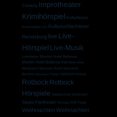
Improtheater
Crimedy
Krimihörspiel
Kulturforum
Kulturschlachterei
Kulturrotation 143
Live-
live
Rendsburg
Hörspiel
Live-Musik
Maritim Hotel Bellevue
Lutterbeker
Maritim Hotel Bellevue Kiel
Meer ohne
Monsieur Kock
Wiederkehr
Movement
Bielefeld
NORDEN Festival
Movement Theater
Rotbock
Rotbock
Hörspiele
Stadtbücherei Büdelsdorf
Studio Filmtheater
VHS Felde
Tönning
Weihnachten
Weihnachten