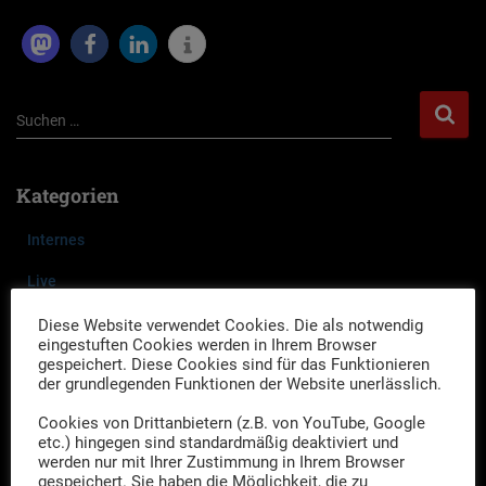
S
Suchen …
u
c
h
Kategorien
e
n
Internes
n
a
Live
c
Podcast
Diese Website verwendet Cookies. Die als notwendig
h
eingestuften Cookies werden in Ihrem Browser
:
gespeichert. Diese Cookies sind für das Funktionieren
Shop
der grundlegenden Funktionen der Website unerlässlich.
Uncategorized
Cookies von Drittanbietern (z.B. von YouTube, Google
etc.) hingegen sind standardmäßig deaktiviert und
Weihnachten mit den drei Herren
werden nur mit Ihrer Zustimmung in Ihrem Browser
gespeichert. Sie haben die Möglichkeit, die zu