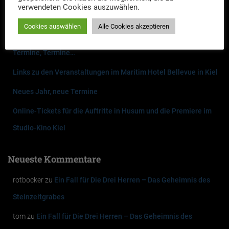
verwendeten Cookies auszuwählen.
Neueste Beiträge
Cookies auswählen
Alle Cookies akzeptieren
Drei Herren-Drei Gänge: Ein kriminell-kulinarischer Abend
Termine, Termine…
Links zu den Veranstaltungen im Maritim Hotel Bellevue in Kiel
Neues Jahr, neue Termine
Online-Tickets für die Auftritte in Husum und die Premiere im
Studio-Kino Kiel
Neueste Kommentare
rotbocker
zu
Ein Fall für Die Drei Herren – Das Geheimnis des
Steinzeitgrabes
tom
zu
Ein Fall für Die Drei Herren – Das Geheimnis des