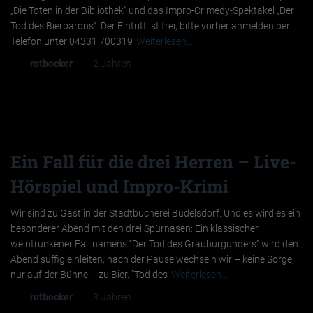
„Die Toten in der Bibliothek“ und das Impro-Crimedy-Spektakel „Der
Tod des Bierbarons“. Der Eintritt ist frei, bitte vorher anmelden per
Telefon unter 04331 700319
Weiterlesen…
Von
rotbocker
, vor
2 Jahren
Ein Fall für die drei Herren – Live-
Hörspiel und Impro-Krimi
Wir sind zu Gast in der Stadtbücherei Büdelsdorf. Und es wird es ein
besonderer Abend mit den drei Spürnasen: Ein klassischer
weintrunkener Fall namens “Der Tod des Grauburgunders” wird den
Abend süffig einleiten, nach der Pause wechseln wir – keine Sorge,
nur auf der Bühne – zu Bier. “Tod des
Weiterlesen…
Von
rotbocker
, vor
3 Jahren