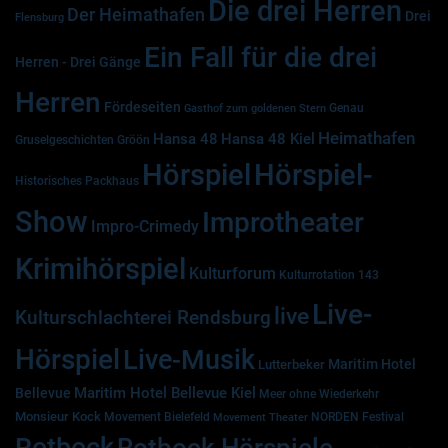
Die drei Herren
Der Heimathafen
Drei
Flensburg
Ein Fall für die drei
Herren - Drei Gänge
Herren
Fördeseiten
Genau
Gasthof zum goldenen Stern
Heimathafen
Hansa 48
Hansa 48 Kiel
Gruselgeschichten
Gröön
Hörspiel
Hörspiel-
Historisches Packhaus
Show
Improtheater
Impro-Crimedy
Krimihörspiel
Kulturforum
Kulturrotation 143
Live-
live
Kulturschlachterei Rendsburg
Hörspiel
Live-Musik
Maritim Hotel
Lutterbeker
Maritim Hotel Bellevue Kiel
Bellevue
Meer ohne Wiederkehr
Monsieur Kock
Movement Bielefeld
NORDEN Festival
Movement Theater