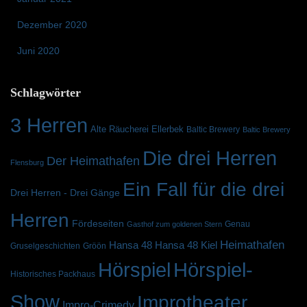
Dezember 2020
Juni 2020
Schlagwörter
3 Herren
Alte Räucherei Ellerbek
Baltic Brewery
Baltic Brewery
Die drei Herren
Der Heimathafen
Flensburg
Ein Fall für die drei
Drei Herren - Drei Gänge
Herren
Fördeseiten
Genau
Gasthof zum goldenen Stern
Heimathafen
Hansa 48 Kiel
Hansa 48
Gruselgeschichten
Gröön
Hörspiel
Hörspiel-
Historisches Packhaus
Show
Improtheater
Impro-Crimedy