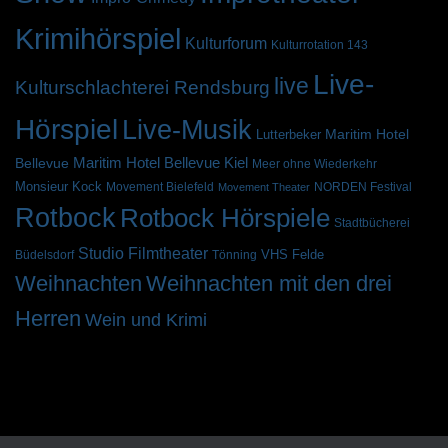
Krimihörspiel
Kulturforum
Kulturrotation 143
Live-
live
Kulturschlachterei Rendsburg
Hörspiel
Live-Musik
Maritim Hotel
Lutterbeker
Bellevue
Maritim Hotel Bellevue Kiel
Meer ohne Wiederkehr
Monsieur Kock
Movement Bielefeld
NORDEN Festival
Movement Theater
Rotbock
Rotbock Hörspiele
Stadtbücherei
Studio Filmtheater
VHS Felde
Büdelsdorf
Tönning
Weihnachten
Weihnachten mit den drei
Herren
Wein und Krimi