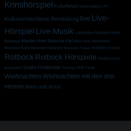
Krimihörspiel
Kulturforum
Kulturrotation 143
Live-
live
Kulturschlachterei Rendsburg
Hörspiel
Live-Musik
Maritim Hotel
Lutterbeker
Bellevue
Maritim Hotel Bellevue Kiel
Meer ohne Wiederkehr
Monsieur Kock
Movement Bielefeld
NORDEN Festival
Movement Theater
Rotbock
Rotbock Hörspiele
Stadtbücherei
Studio Filmtheater
VHS Felde
Büdelsdorf
Tönning
Weihnachten
Weihnachten mit den drei
Herren
Wein und Krimi