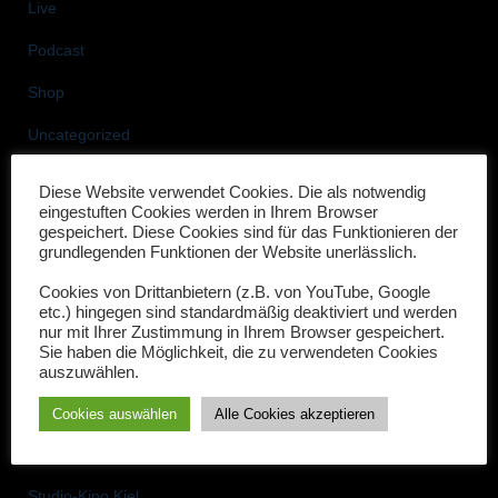
a
Live
c
Podcast
h
:
Shop
Uncategorized
Weihnachten mit den drei Herren
Diese Website verwendet Cookies. Die als notwendig
eingestuften Cookies werden in Ihrem Browser
gespeichert. Diese Cookies sind für das Funktionieren der
Neueste Beiträge
grundlegenden Funktionen der Website unerlässlich.
Drei Herren-Drei Gänge: Ein kriminell-kulinarischer Abend
Cookies von Drittanbietern (z.B. von YouTube, Google
etc.) hingegen sind standardmäßig deaktiviert und werden
Termine, Termine…
nur mit Ihrer Zustimmung in Ihrem Browser gespeichert.
Sie haben die Möglichkeit, die zu verwendeten Cookies
auszuwählen.
Links zu den Veranstaltungen im Maritim Hotel Bellevue in Kiel
Cookies auswählen
Alle Cookies akzeptieren
Neues Jahr, neue Termine
Online-Tickets für die Auftritte in Husum und die Premiere im
Studio-Kino Kiel