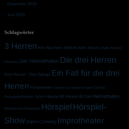
Dezember 2020
Juni 2020
Schlagwörter
3 Herren
Alte Räucherei Ellerbek
Baltic Brewery
Baltic Brewery
Die drei Herren
Der Heimathafen
Flensburg
Ein Fall für die drei
Drei Herren - Drei Gänge
Herren
Fördeseiten
Genau
Gasthof zum goldenen Stern
Heimathafen
Hansa 48 Kiel
Hansa 48
Gruselgeschichten
Gröön
Hörspiel
Hörspiel-
Historisches Packhaus
Show
Improtheater
Impro-Crimedy