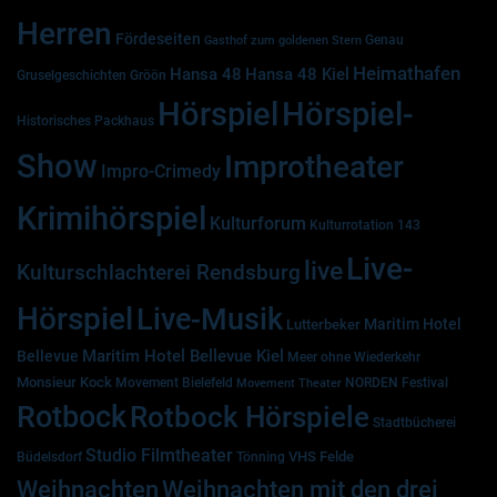
Herren
Fördeseiten
Genau
Gasthof zum goldenen Stern
Heimathafen
Hansa 48
Hansa 48 Kiel
Gruselgeschichten
Gröön
Hörspiel
Hörspiel-
Historisches Packhaus
Show
Improtheater
Impro-Crimedy
Krimihörspiel
Kulturforum
Kulturrotation 143
Live-
live
Kulturschlachterei Rendsburg
Hörspiel
Live-Musik
Maritim Hotel
Lutterbeker
Maritim Hotel Bellevue Kiel
Bellevue
Meer ohne Wiederkehr
Monsieur Kock
Movement Bielefeld
NORDEN Festival
Movement Theater
Rotbock
Rotbock Hörspiele
Stadtbücherei
Studio Filmtheater
VHS Felde
Büdelsdorf
Tönning
Weihnachten
Weihnachten mit den drei