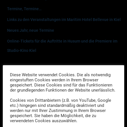
Termine, Termine…
Links zu den Veranstaltungen im Maritim Hotel Bellevue in Kiel
Neues Jahr, neue Termine
Online-Tickets für die Auftritte in Husum und die Premiere im
Studio-Kino Kiel
Neueste Kommentare
Diese Website verwendet Cookies. Die als notwendig
rotbocker
zu
Ein Fall für Die Drei Herren – Das Geheimnis des
eingestuften Cookies werden in Ihrem Browser
gespeichert. Diese Cookies sind für das Funktionieren
Steinzeitgrabes
der grundlegenden Funktionen der Website unerlässlich.
tom
zu
Ein Fall für Die Drei Herren – Das Geheimnis des
Cookies von Drittanbietern (z.B. von YouTube, Google
etc.) hingegen sind standardmäßig deaktiviert und
Steinzeitgrabes
werden nur mit Ihrer Zustimmung in Ihrem Browser
gespeichert. Sie haben die Möglichkeit, die zu
Friederike Lühr
zu
Ein Fall für die drei Herren – Premiere des
verwendeten Cookies auszuwählen.