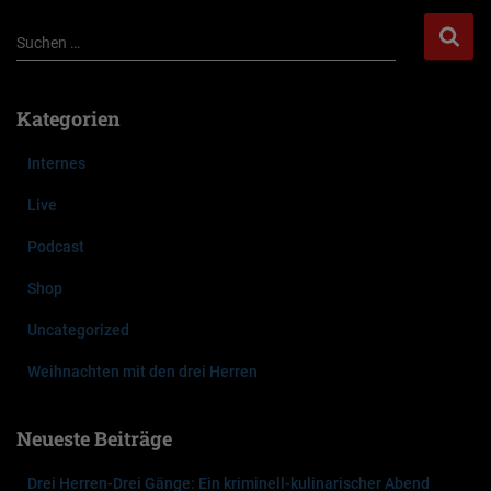
S
Suchen …
u
c
h
Kategorien
e
n
Internes
n
a
Live
c
Podcast
h
:
Shop
Uncategorized
Weihnachten mit den drei Herren
Neueste Beiträge
Drei Herren-Drei Gänge: Ein kriminell-kulinarischer Abend