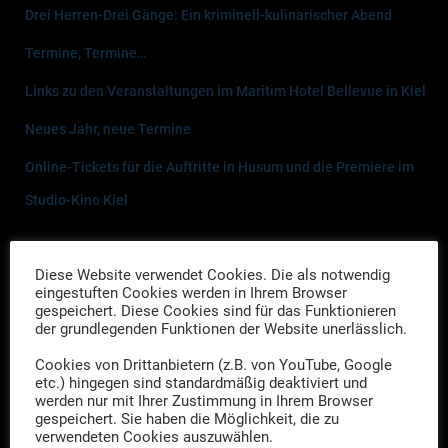
Drei Herren-Drei Gänge: Ein kriminell-kulinarischer Abend
Termine, Termine…
Links zu den Veranstaltungen im Maritim Hotel Bellevue in Kiel
Neues Jahr, neue Termine
Online-Tickets für die Auftritte in Husum und die Premiere im
Studio-Kino Kiel
Neueste Kommentare
Diese Website verwendet Cookies. Die als notwendig
eingestuften Cookies werden in Ihrem Browser
rotbocker
zu
Ein Fall für Die Drei Herren – Das Geheimnis des
gespeichert. Diese Cookies sind für das Funktionieren
der grundlegenden Funktionen der Website unerlässlich.
Steinzeitgrabes
Cookies von Drittanbietern (z.B. von YouTube, Google
tom
zu
Ein Fall für Die Drei Herren – Das Geheimnis des
etc.) hingegen sind standardmäßig deaktiviert und
werden nur mit Ihrer Zustimmung in Ihrem Browser
Steinzeitgrabes
gespeichert. Sie haben die Möglichkeit, die zu
verwendeten Cookies auszuwählen.
Friederike Lühr
zu
Ein Fall für die drei Herren – Premiere des