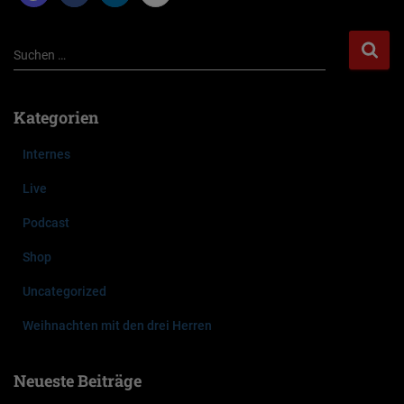
S
Suchen …
u
c
h
Kategorien
e
n
Internes
n
a
Live
c
Podcast
h
:
Shop
Uncategorized
Weihnachten mit den drei Herren
Neueste Beiträge