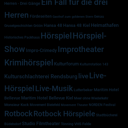
Ein Fall für die drei
Herren - Drei Gänge
Herren
Fördeseiten
Genau
Gasthof zum goldenen Stern
Heimathafen
Hansa 48
Hansa 48 Kiel
Gruselgeschichten
Gröön
Hörspiel
Hörspiel-
Historisches Packhaus
Show
Improtheater
Impro-Crimedy
Krimihörspiel
Kulturforum
Kulturrotation 143
Live-
live
Kulturschlachterei Rendsburg
Hörspiel
Live-Musik
Maritim Hotel
Lutterbeker
Maritim Hotel Bellevue Kiel
Bellevue
Meer ohne Wiederkehr
Monsieur Kock
Movement Bielefeld
NORDEN Festival
Movement Theater
Rotbock
Rotbock Hörspiele
Stadtbücherei
Studio Filmtheater
VHS Felde
Büdelsdorf
Tönning