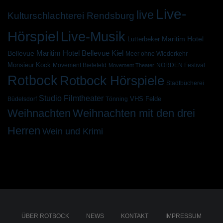
Live-
live
Kulturschlachterei Rendsburg
Hörspiel
Live-Musik
Maritim Hotel
Lutterbeker
Bellevue
Maritim Hotel Bellevue Kiel
Meer ohne Wiederkehr
Monsieur Kock
Movement Bielefeld
NORDEN Festival
Movement Theater
Rotbock
Rotbock Hörspiele
Stadtbücherei
Studio Filmtheater
VHS Felde
Büdelsdorf
Tönning
Weihnachten
Weihnachten mit den drei
Herren
Wein und Krimi
ÜBER ROTBOCK
NEWS
KONTAKT
IMPRESSUM