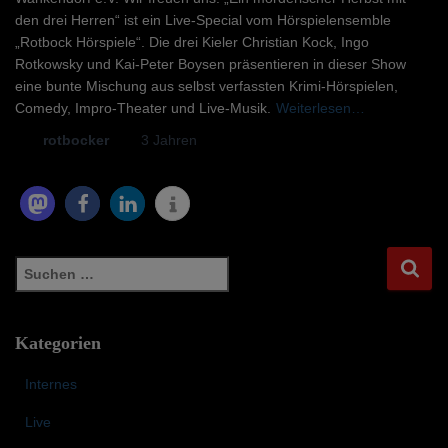
den drei Herren“ ist ein Live-Special vom Hörspielensemble
„Rotbock Hörspiele“. Die drei Kieler Christian Kock, Ingo
Rotkowsky und Kai-Peter Boysen präsentieren in dieser Show
eine bunte Mischung aus selbst verfassten Krimi-Hörspielen,
Comedy, Impro-Theater und Live-Musik.
Weiterlesen…
Von
rotbocker
, vor
3 Jahren
S
u
c
h
Kategorien
e
n
Internes
n
a
Live
c