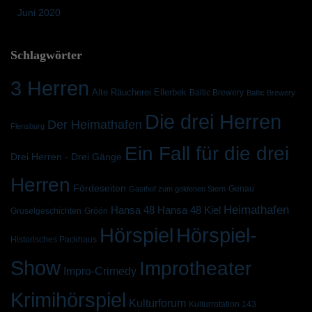
Juni 2020
Schlagwörter
3 Herren
Alte Räucherei Ellerbek
Baltic Brewery
Baltic Brewery
Die drei Herren
Der Heimathafen
Flensburg
Ein Fall für die drei
Drei Herren - Drei Gänge
Herren
Fördeseiten
Genau
Gasthof zum goldenen Stern
Heimathafen
Hansa 48 Kiel
Hansa 48
Gruselgeschichten
Gröön
Hörspiel
Hörspiel-
Historisches Packhaus
Show
Improtheater
Impro-Crimedy
Krimihörspiel
Kulturforum
Kulturrotation 143