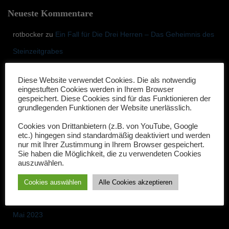
Neueste Kommentare
rotbocker
zu
Ein Fall für Die Drei Herren – Das Geheimnis des
Steinzeitgrabes
tom
zu
Ein Fall für Die Drei Herren – Das Geheimnis des
Diese Website verwendet Cookies. Die als notwendig
Steinzeitgrabes
eingestuften Cookies werden in Ihrem Browser
gespeichert. Diese Cookies sind für das Funktionieren der
Friederike Lühr
zu
Ein Fall für die drei Herren – Premiere des
grundlegenden Funktionen der Website unerlässlich.
neuen Falles 2023 „Mord im Akkord“
Cookies von Drittanbietern (z.B. von YouTube, Google
etc.) hingegen sind standardmäßig deaktiviert und werden
nur mit Ihrer Zustimmung in Ihrem Browser gespeichert.
Sie haben die Möglichkeit, die zu verwendeten Cookies
Archiv
auszuwählen.
Oktober 2024
Cookies auswählen
Alle Cookies akzeptieren
Februar 2024
Mai 2023