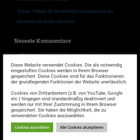
Online-Tickets für die Auftritte in Husum und die
Premiere im Studio-Kino Kiel
Neueste Kommentare
rotbocker
zu
Ein Fall für Die Drei Herren – Das
Diese Website verwendet Cookies. Die als notwendig
Geheimnis des Steinzeitgrabes
eingestuften Cookies werden in Ihrem Browser
gespeichert. Diese Cookies sind für das Funktionieren
tom
zu
Ein Fall für Die Drei Herren – Das Geheimnis
der grundlegenden Funktionen der Website unerlässlich.
des Steinzeitgrabes
Cookies von Drittanbietern (z.B. von YouTube, Google
etc.) hingegen sind standardmäßig deaktiviert und
Friederike Lühr
zu
Ein Fall für die drei Herren –
werden nur mit Ihrer Zustimmung in Ihrem Browser
gespeichert. Sie haben die Möglichkeit, die zu
Premiere des neuen Falles 2023 „Mord im Akkord“
verwendeten Cookies auszuwählen.
Archiv
Cookies auswählen
Alle Cookies akzeptieren