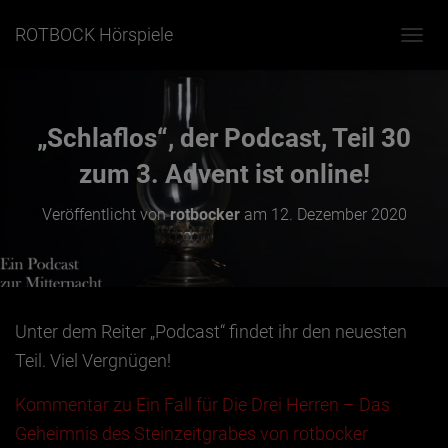
ROTBOCK Hörspiele
N
A
V
I
G
„Schlaflos“, der Podcast, Teil 30
A
T
zum 3. Advent ist online!
I
O
Veröffentlicht von
rotbocker
am
12. Dezember 2020
N
U
M
S
C
H
Unter dem Reiter „Podcast“ findet ihr den neuesten
A
L
Teil. Viel Vergnügen!
T
E
Kommentar zu Ein Fall für Die Drei Herren – Das
N
Geheimnis des Steinzeitgrabes von rotbocker