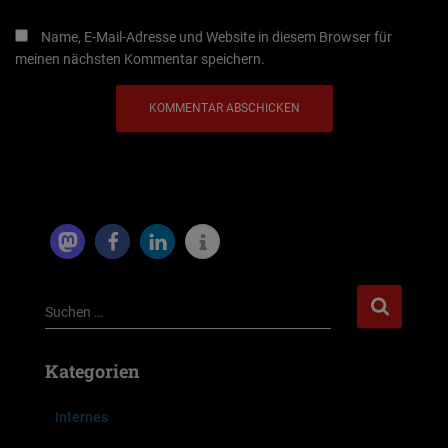
Name, E-Mail-Adresse und Website in diesem Browser für
meinen nächsten Kommentar speichern.
S
Suchen …
u
c
Kategorien
h
e
n
Internes
n