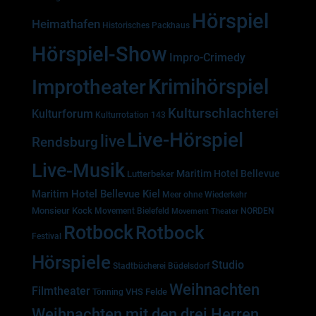
Hörspiel
Heimathafen
Historisches Packhaus
Hörspiel-Show
Impro-Crimedy
Krimihörspiel
Improtheater
Kulturschlachterei
Kulturforum
Kulturrotation 143
Live-Hörspiel
live
Rendsburg
Live-Musik
Maritim Hotel Bellevue
Lutterbeker
Maritim Hotel Bellevue Kiel
Meer ohne Wiederkehr
Monsieur Kock
Movement Bielefeld
NORDEN
Movement Theater
Rotbock
Rotbock
Festival
Hörspiele
Studio
Stadtbücherei Büdelsdorf
Weihnachten
Filmtheater
VHS Felde
Tönning
Weihnachten mit den drei Herren