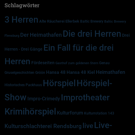
Schlagwörter
3 Herren
Alte Räucherei Ellerbek
Baltic Brewery
Baltic Brewery
Die drei Herren
Der Heimathafen
Drei
Flensburg
Ein Fall für die drei
Herren - Drei Gänge
Herren
Fördeseiten
Genau
Gasthof zum goldenen Stern
Heimathafen
Hansa 48
Hansa 48 Kiel
Gruselgeschichten
Gröön
Hörspiel
Hörspiel-
Historisches Packhaus
Show
Improtheater
Impro-Crimedy
Krimihörspiel
Kulturforum
Kulturrotation 143
Live-
live
Kulturschlachterei Rendsburg