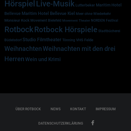
Hörspiel
Live-Musik
Maritim Hotel
Lutterbeker
Maritim Hotel Bellevue Kiel
Bellevue
Meer ohne Wiederkehr
Monsieur Kock
Movement Bielefeld
NORDEN Festival
Movement Theater
Rotbock
Rotbock Hörspiele
Stadtbücherei
Studio Filmtheater
VHS Felde
Büdelsdorf
Tönning
Weihnachten
Weihnachten mit den drei
Herren
Wein und Krimi
ÜBER ROTBOCK
NEWS
KONTAKT
IMPRESSUM
DATENSCHUTZERKLÄRUNG