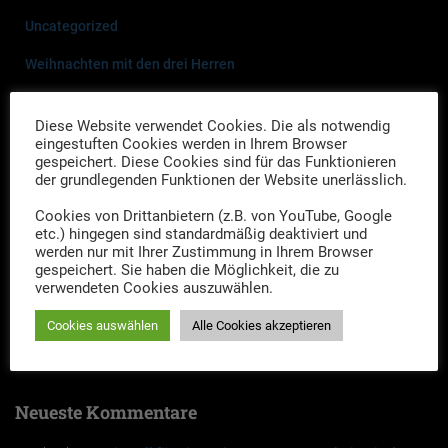
Uncategorized
Weihnachten mit den drei Herren
Neueste Beiträge
Diese Website verwendet Cookies. Die als notwendig
eingestuften Cookies werden in Ihrem Browser
gespeichert. Diese Cookies sind für das Funktionieren
Drei Herren-Drei Gänge: Ein kriminell-kulinarischer Abend
der grundlegenden Funktionen der Website unerlässlich.
Termine, Termine…
Cookies von Drittanbietern (z.B. von YouTube, Google
etc.) hingegen sind standardmäßig deaktiviert und
Links zu den Veranstaltungen im Maritim Hotel Bellevue in Kiel
werden nur mit Ihrer Zustimmung in Ihrem Browser
gespeichert. Sie haben die Möglichkeit, die zu
Neues Jahr, neue Termine
verwendeten Cookies auszuwählen.
Online-Tickets für die Auftritte in Husum und die Premiere im
Cookies auswählen
Alle Cookies akzeptieren
Studio-Kino Kiel
Neueste Kommentare