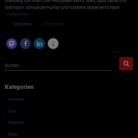
Steinberg von ihren Live–Hörspielen kennt, weiß, dass Genie und
Wahnsinn, schwarzer Humor und trockene Statements feste
Weiterlesen…
Von
rotbocker
, vor
10 Monaten
S
Suchen …
u
c
h
Kategorien
e
n
Internes
n
a
Live
c
Podcast
h
:
Shop