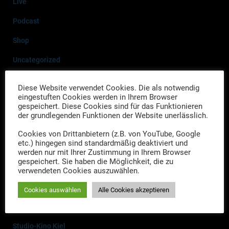
a
Live
c
Podcast
h
:
Shop
Uncategorized
Weihnachten mit den drei Herren
Diese Website verwendet Cookies. Die als notwendig
eingestuften Cookies werden in Ihrem Browser
gespeichert. Diese Cookies sind für das Funktionieren
Neueste Beiträge
der grundlegenden Funktionen der Website unerlässlich.
Drei Herren-Drei Gänge: Ein kriminell-kulinarischer Abend
Cookies von Drittanbietern (z.B. von YouTube, Google
etc.) hingegen sind standardmäßig deaktiviert und
Termine, Termine…
werden nur mit Ihrer Zustimmung in Ihrem Browser
gespeichert. Sie haben die Möglichkeit, die zu
verwendeten Cookies auszuwählen.
Links zu den Veranstaltungen im Maritim Hotel Bellevue in Kiel
Neues Jahr, neue Termine
Cookies auswählen
Alle Cookies akzeptieren
Online-Tickets für die Auftritte in Husum und die Premiere im
Studio-Kino Kiel