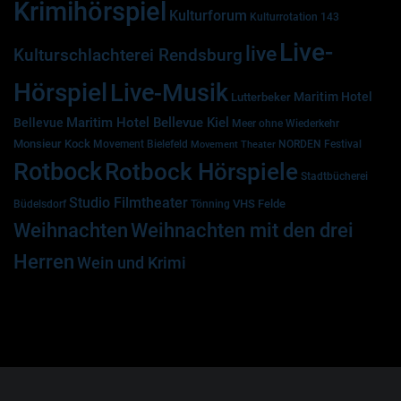
Krimihörspiel
Kulturforum
Kulturrotation 143
Live-
live
Kulturschlachterei Rendsburg
Hörspiel
Live-Musik
Maritim Hotel
Lutterbeker
Maritim Hotel Bellevue Kiel
Bellevue
Meer ohne Wiederkehr
Monsieur Kock
Movement Bielefeld
NORDEN Festival
Movement Theater
Rotbock
Rotbock Hörspiele
Stadtbücherei
Studio Filmtheater
VHS Felde
Büdelsdorf
Tönning
Weihnachten
Weihnachten mit den drei
Herren
Wein und Krimi