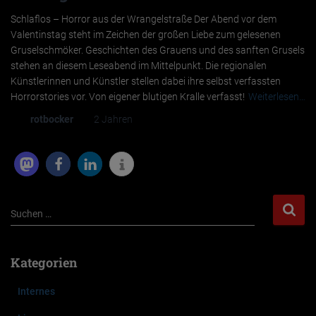
Schlaflos – Horror aus der Wrangelstraße Der Abend vor dem
Valentinstag steht im Zeichen der großen Liebe zum gelesenen
Gruselschmöker. Geschichten des Grauens und des sanften Grusels
stehen an diesem Leseabend im Mittelpunkt. Die regionalen
Künstlerinnen und Künstler stellen dabei ihre selbst verfassten
Horrorstories vor. Von eigener blutigen Kralle verfasst!
Weiterlesen…
Von
rotbocker
, vor
2 Jahren
S
Suchen …
u
c
h
Kategorien
e
n
Internes
n