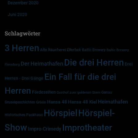
Dezember 2020
Juni 2020
Schlagwörter
3 Herren
Alte Räucherei Ellerbek
Baltic Brewery
Baltic Brewery
Die drei Herren
Der Heimathafen
Drei
Flensburg
Ein Fall für die drei
Herren - Drei Gänge
Herren
Fördeseiten
Genau
Gasthof zum goldenen Stern
Heimathafen
Hansa 48
Hansa 48 Kiel
Gruselgeschichten
Gröön
Hörspiel
Hörspiel-
Historisches Packhaus
Show
Improtheater
Impro-Crimedy